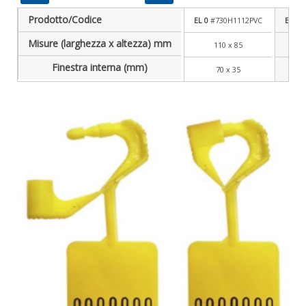
Prodotto/Codice
EL 0
#730H1112PVC
EL 1
#
Misure (larghezza x altezza) mm
110 x 85
Finestra interna (mm)
70 x 35