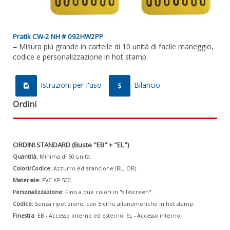
Pratik CW-2 NH # 092HW2PP
–
Misura più grande in cartelle di 10 unità di facile maneggio,
codice e personalizzazione in hot stamp.
Istruzioni per I'uso
Bilancio
Ordini
ORDINI STANDARD (Buste "EB" + "EL")
Quantità:
Minima di 50 unità.
Colori/Codice:
Azzurro ed arancione (BL, OR).
Materiale:
PVC KP 500.
P
ersonalizzazione:
Fino a due colori in "silkscreen".
Codice:
Senza ripetizione, con 5 cifre alfanumeriche in hot stamp.
Finestra:
EB - Accesso interno ed esterno. EL - Accesso interno.