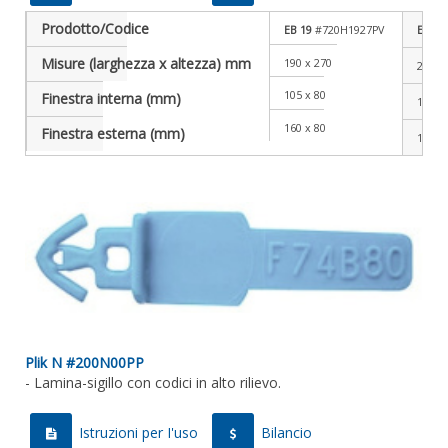
Prodotto/Codice
EB 19
#720H1927PV
EB 24
Misure (larghezza x altezza) mm
190 x 270
240 x
105 x 80
Finestra interna (mm)
105 x
160 x 80
Finestra esterna (mm)
160 x
Plik N #200N00PP
- Lamina-sigillo con codici in alto rilievo.
Istruzioni per I'uso
Bilancio