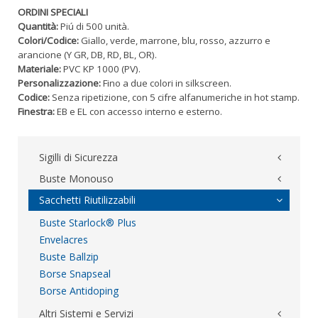
ORDINI SPECIALI
Quantità:
Piú di 500 unità.
Colori/Codice:
Giallo, verde, marrone, blu, rosso, azzurro e
arancione (Y GR, DB, RD, BL, OR).
Materiale:
PVC KP 1000 (PV).
Personalizzazione:
Fino a due colori in silkscreen.
Codice:
Senza ripetizione, con 5 cifre alfanumeriche in hot stamp.
Finestra:
EB e EL con accesso interno e esterno.
Sigilli di Sicurezza
Buste Monouso
Sacchetti Riutilizzabili
Buste Starlock® Plus
Envelacres
Buste Ballzip
Borse Snapseal
Borse Antidoping
Altri Sistemi e Servizi