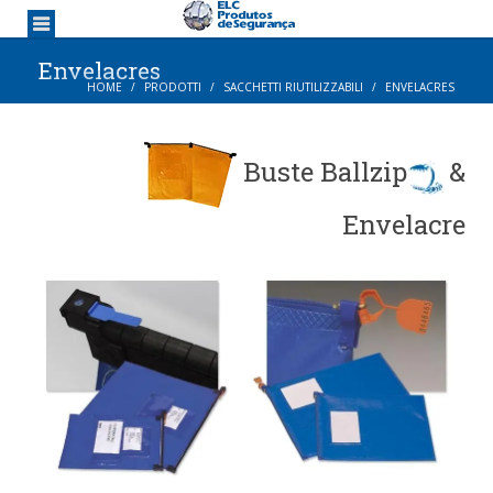
Envelacres
HOME
PRODOTTI
SACCHETTI RIUTILIZZABILI
ENVELACRES
Buste Ballzip
&
Envelacre