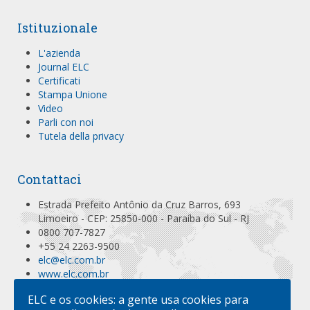
Assessment Team (IVA)
Istituzionale
L'azienda
Journal ELC
Certificati
Stampa Unione
Video
Parli con noi
Tutela della privacy
Contattaci
Estrada Prefeito Antônio da Cruz Barros, 693
Limoeiro - CEP: 25850-000 - Paraíba do Sul - RJ
0800 707-7827
+55 24 2263-9500
elc@elc.com.br
www.elc.com.br
Localizar no Mapa
ELC e os cookies: a gente usa cookies para