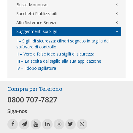
Buste Monouso
Sacchetti Riutilizzabili
Altri Sistemi e Servizi
Suggerimenti sui Sigilli
I – Sigilli di sicurezza: cilindri segnato in argilla dal
software di controllo
II – Vere e false idee su sigilli di sicurezza
sia esso un sigillo
III – La scelta del sigillo alla sua applicazione
IV –Il dopo sigillatura
ELO sicurezza virtuale ®
sigillo
Compra per Telefono
0800 707-7827
Siga-nos
Vulnerability