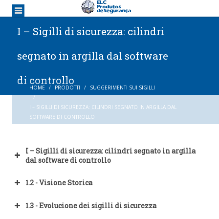
I – Sigilli di sicurezza: cilindri
segnato in argilla dal software
di controllo
HOME
PRODOTTI
SUGGERIMENTI SUI SIGILLI
I – SIGILLI DI SICUREZZA: CILINDRI SEGNATO IN ARGILLA DAL
SOFTWARE DI CONTROLLO
I – Sigilli di sicurezza: cilindri segnato in argilla
dal software di controllo
I – Sigilli di sicurezza: cilindri segnato in argilla dal software di
1.2 - Visione Storica
controllo
1.2 - Visione Storica
1.1-Definizioni . Sigillo X lucchetto. Sistema di sicurezza e
1.3 - Evolucione dei sigilli di sicurezza
l'efficacia della sigillatura