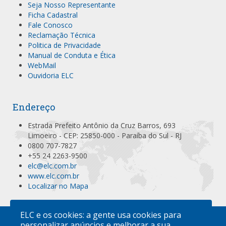
Seja Nosso Representante
Ficha Cadastral
Fale Conosco
Reclamação Técnica
Politica de Privacidade
Manual de Conduta e Ética
WebMail
Ouvidoria ELC
Endereço
Estrada Prefeito Antônio da Cruz Barros, 693
Limoeiro - CEP: 25850-000 - Paraíba do Sul - RJ
0800 707-7827
+55 24 2263-9500
elc@elc.com.br
www.elc.com.br
Localizar no Mapa
ELC e os cookies: a gente usa cookies para
personalizar anúncios e melhorar a sua
A EMPRESA
PRODUTOS
SUA ATIVIDADE
ECONOMIA
ESPECIFICAÇÕES